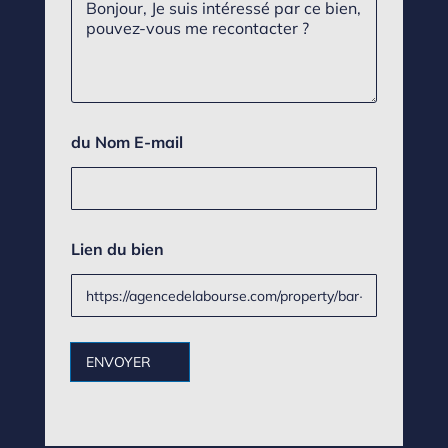
a
l
*
r
*
a
g
r
a
p
du Nom E-mail
h
e
*
Lien du bien
ENVOYER