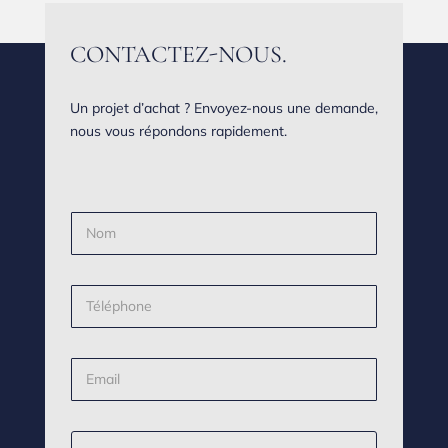
CONTACTEZ-NOUS.
Un projet d’achat ? Envoyez-nous une demande,
nous vous répondons rapidement.
N
o
m
*
T
é
l
é
E
p
-
h
m
o
a
n
P
i
e