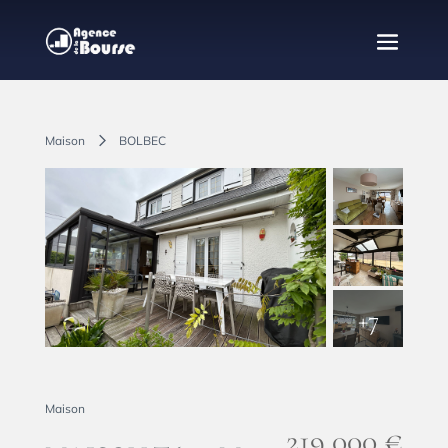
Maison
BOLBEC
+7
Sous-compromis
Partager
Maison
219,000 €