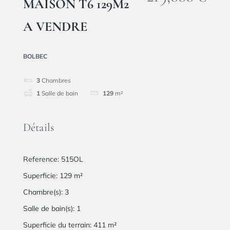
MAISON T6 129M2
A VENDRE
BOLBEC
3
Chambres
1
Salle de bain
129
m²
Détails
Reference
:
515OL
Superficie
:
129
m²
Chambre(s)
:
3
Salle de bain(s)
:
1
Superficie du terrain
:
411
m²