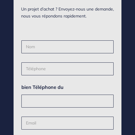
Un projet d’achat ? Envoyez-nous une demande,
nous vous répondons rapidement.
N
o
m
*
T
é
l
é
bien Téléphone du
p
h
o
n
e
*
E
-
m