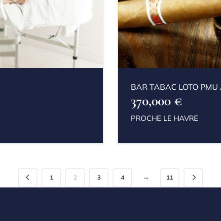
BAR TABAC LOTO PMU
370,000 €
PROCHE LE HAVRE
…
1
2
3
4
11
ires récents
aire à afficher.