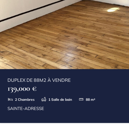
DUPLEX DE 88M2 À VENDRE
139,000 €
2
Chambres
1
Salle de bain
88
m²
SAINTE-ADRESSE