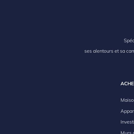
Spéc
ses alentours et sa ca
ACHE
Maiso
Appar
Inves
Murs 