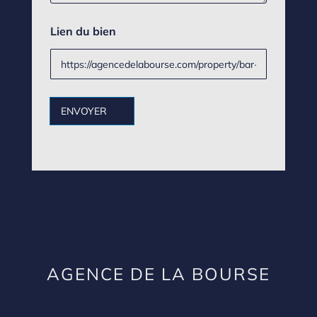
a
p
Lien du bien
h
e
*
ENVOYER
AGENCE DE LA BOURSE