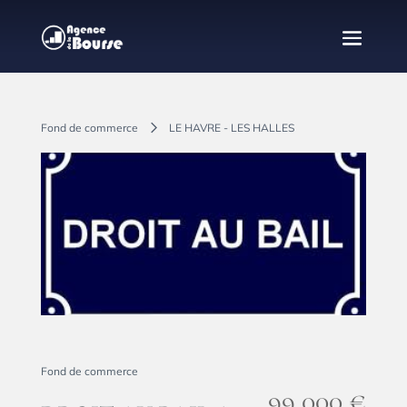
Fond de commerce
LE HAVRE - LES HALLES
Partager
Fond de commerce
99,000 €