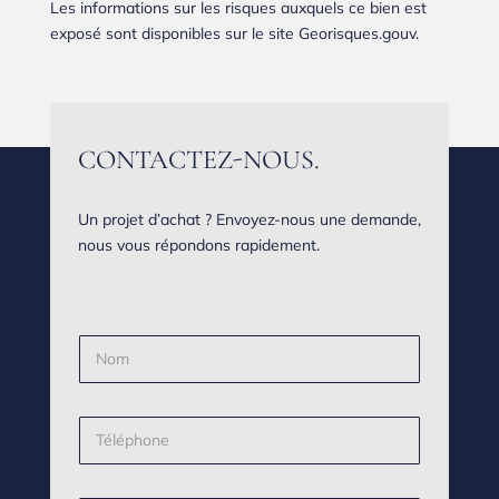
Les informations sur les risques auxquels ce bien est
exposé sont disponibles sur le site Georisques.gouv.
CONTACTEZ-NOUS.
Un projet d’achat ? Envoyez-nous une demande,
nous vous répondons rapidement.
N
o
m
*
T
é
l
é